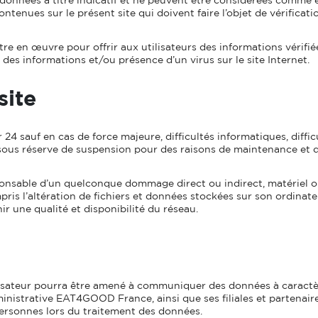
ontenues sur le présent site qui doivent faire l’objet de vérifica
 en œuvre pour offrir aux utilisateurs des informations vérifiées
des informations et/ou présence d’un virus sur le site Internet.
site
r 24 sauf en cas de force majeure, difficultés informatiques, diffi
ous réserve de suspension pour des raisons de maintenance et d’
able d’un quelconque dommage direct ou indirect, matériel ou im
mpris l’altération de fichiers et données stockées sur son ordinat
ir une qualité et disponibilité du réseau.
utilisateur pourra être amené à communiquer des données à caractè
ministrative EAT4GOOD France, ainsi que ses filiales et partena
 personnes lors du traitement des données.