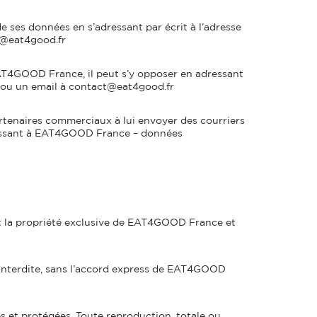
de ses données en s’adressant par écrit à l’adresse
t@eat4good.fr
EAT4GOOD France, il peut s’y opposer en adressant
 ou un email à contact@eat4good.fr
partenaires commerciaux à lui envoyer des courriers
adressant à EAT4GOOD France – données
sont la propriété exclusive de EAT4GOOD France et
t interdite, sans l’accord express de EAT4GOOD
et protégées. Toute reproduction, totale ou