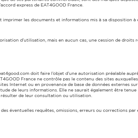
ns l’accord express de EAT4GOOD France.
r et imprimer les documents et informations mis à sa disposition à
isation d’utilisation, mais en aucun cas, une cession de droits rel
.eat4good.com doit faire l’objet d’une autorisation préalable au
T4GOOD France ne contrôle pas le contenu des sites auxquelles el
sites Internet ou en provenance de base de données externes su
ctitude de leurs informations. Elle ne saurait également être te
résulter de leur consultation ou utilisation.
es éventuelles requêtes, omissions, erreurs ou corrections par 