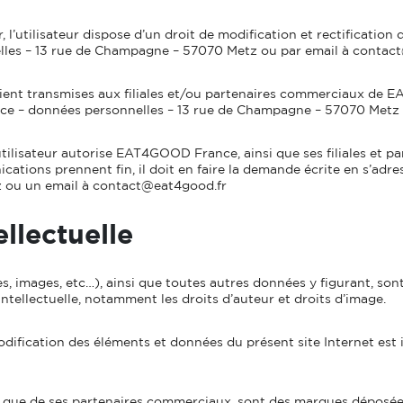
’utilisateur dispose d’un droit de modification et rectification 
les – 13 rue de Champagne – 57070 Metz ou par email à contac
soient transmises aux filiales et/ou partenaires commerciaux de 
nce – données personnelles – 13 rue de Champagne – 57070 Metz
l’utilisateur autorise EAT4GOOD France, ainsi que ses filiales et 
unications prennent fin, il doit en faire la demande écrite en s’
 ou un email à
contact@eat4good.fr
ellectuelle
tes, images, etc…), ainsi que toutes autres données y figurant, 
 intellectuelle, notamment les droits d’auteur et droits d’image.
 modification des éléments et données du présent site Internet es
que de ses partenaires commerciaux, sont des marques déposées 