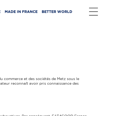
E
MADE IN FRANCE
BETTER WORLD
 du commerce et des sociétés de Metz sous le
sateur reconnaît avoir pris connaissance des
mme exhaustives. Par conséquent, EAT4GOOD France