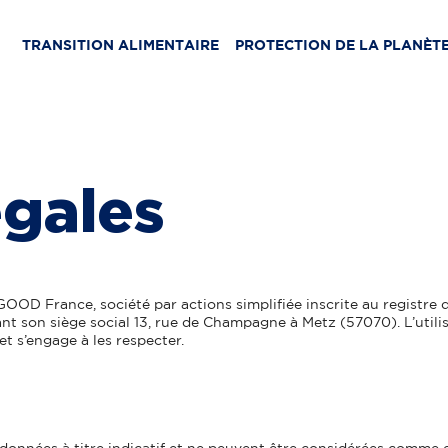
TRANSITION ALIMENTAIRE
PROTECTION DE LA PLANÈT
égales
4GOOD France, société par actions simplifiée inscrite au registre
t son siège social 13, rue de Champagne à Metz (57070). L’utili
et s’engage à les respecter.
ont données à titre indicatif et ne peuvent être considérées co