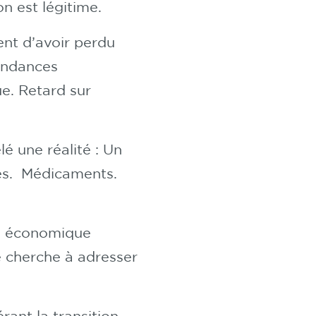
n est légitime.
ent d’avoir perdu
pendances
e. Retard sur
é une réalité : Un
ues. Médicaments.
té économique
e cherche à adresser
érant la transition