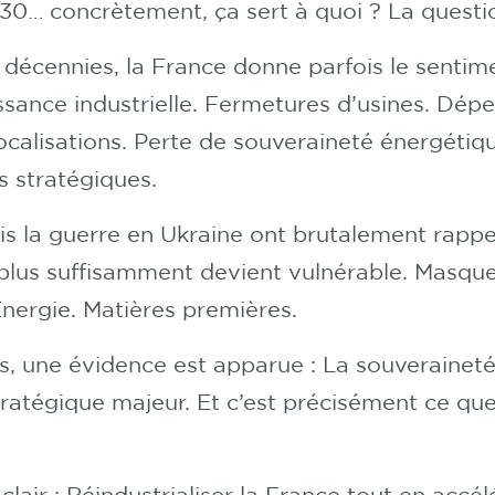
30… concrètement, ça sert à quoi ? La questio
 décennies, la France donne parfois le sentim
ssance industrielle. Fermetures d’usines. Dé
calisations. Perte de souveraineté énergétiqu
s stratégiques.
is la guerre en Ukraine ont brutalement rappel
 plus suffisamment devient vulnérable. Masq
nergie. Matières premières.
es, une évidence est apparue : La souveraine
tratégique majeur. Et c’est précisément ce qu
 clair : Réindustrialiser la France tout en accél