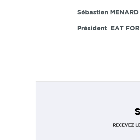
Sébastien MENAR
Président
EAT FO
S
RECEVEZ L